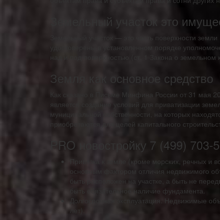
объектам права и субъектам права и сотни других
Земельный участок это имуще
Земельный участок — это часть поверхности земли 
удостоверены в установленном порядке уполномоче
над и под поверхностью (ст. 1 Закона о земельном 
Земля как основное средство
Как сказано в Письме Минфина России от 31 мая 200
является создание условий для приватизации земел
муниципальной собственности, на которых находят
приобретаются для целей капитального строительст
PRO новостройку 7 (499) 703-5
Привязка к земле (кроме морских, речных и в
основным фактором отличия недвижимого объ
быть расположен на участке, а быть не пере
быть обязательное наличие фундамента.
Долгосрочная эксплуатация. Недвижимые объ
лет).