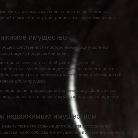
зменчив; а потому сама собою является возможность
чений новые, более узкие границы; отсюда бесконечная
вижимое имущество
 в общей собственности постороннему лицу участники
раво покупки продаваемой доли.
е право покупки, то любой участник долевой
 требовать в судебном порядке перевода на него прав и
быть заявлен иск о переводе на истца прав и обязанностей
говора купли-продажи.
месяцев после продажи доли третьему лицу. Данный срок
ния, заявленные с пропуском указанного срока, подлежат
ток недвижимым имуществом
 решить такие глобальные для обществ и государства
мущества, налогообложение имущества, присвоение адресов