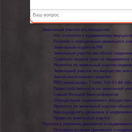
Земельный участок это имущество
Что относится к недвижимому имущест
Понятие и определение земельного учас
Земельным кодексом РФ
Земельный участок как объект недвижи
Судебная защита прав на недвижимое
Является ли земельный участок недв
Земельный участок это имущество или 
Земля как основное средство
PRO новостройку 7 (499) 703-51-68 (Мо
Право собственности на земельный уча
Самый большой банк рефератов
Определение недвижимого имущества 
Является ли земельный участок объект
Как определить движимое и недвижимо
Право на земельный участок
Понятия и различия движимого и недвижимог
Основные отличия движимого и недвиж