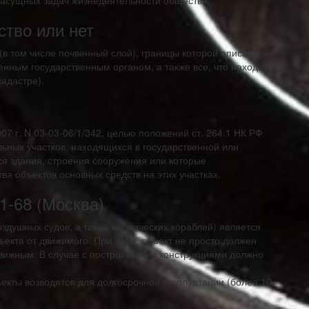
 насущных задач жизнедеятельности общества.
ство или нет
(в том числе почвенный слой), границы которой описаны и
нным государственным органом, а также все, что находится
кадастре).
7 г. N 03-03-06/1/342, целью положений ст. 264.1 НК РФ
ьных участков, находящихся в государственной или
ся здания, строения сооружения или которые
ва объектов основных средств на этих участках.
1-68 (Москва)
оздушных судов, а также космических кораблей) является
екта от движимого. При этом, объект не просто должен
движным. В случае с постройками и конструкциями должно
екты возводятся для долгосрочной эксплуатации (более 10