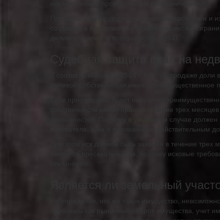
исключительно произвольным разграничением.
Произвол наш по существу своему непостоянен и и
создавать в пределах уже установившихся разграни
делимость земной поверхности» *(284).
Судебная защита прав на нед
В соответствии со ст. 250 ГК РФ при продаже доли
долевой собственности имеют преимущественное п
Если при продаже будет нарушено преимущественно
собственности имеет право в течение трех месяцев
обязанностей. Поэтому в указанном случае должен 
покупателя, а не о признании недействительным до
При этом иск должен быть заявлен в течение трех 
является пресекательным, поэтому исковые требова
отклонению.
Является ли земельный учас
Не определив, что же такое имущество, невозможно
проблемы как рыночный оборот имущества, учет и