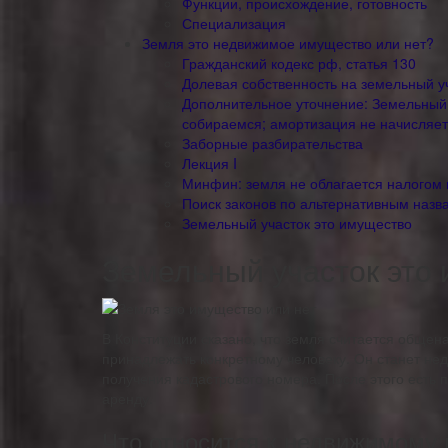
Функции, происхождение, готовность
Специализация
Земля это недвижимое имущество или нет?
Гражданский кодекс рф, статья 130
Долевая собственность на земельный у
Дополнительное уточнение: Земельный у
собираемся; амортизация не начисляет
Заборные разбирательства
Лекция I
Минфин: земля не облагается налогом
Поиск законов по альтернативным назв
Земельный участок это имущество
Земельный участок это
В Конституции сказано, что земля считается обще
принадлежать конкретному человеку. Он станет не
получения кадастрового номера. После этого есть 
аренду.
Что относится к недвижимому