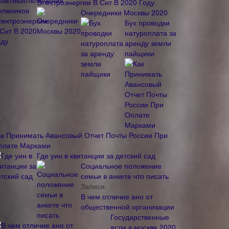
Электроэнергии В Снт В 2020 Году
Очередники Москвы 2020
Бух проводки
натуроплата за
аренду земли
пайщики
ак Принимать Авансовый Отчет Почты России При
плате Марками
Где уин в квитанции за детский сад
Социальное положение
семьи в анкете что писать
Записи
В чем отличие ано от
общественной организации
Государственные
ясли в москве 2020