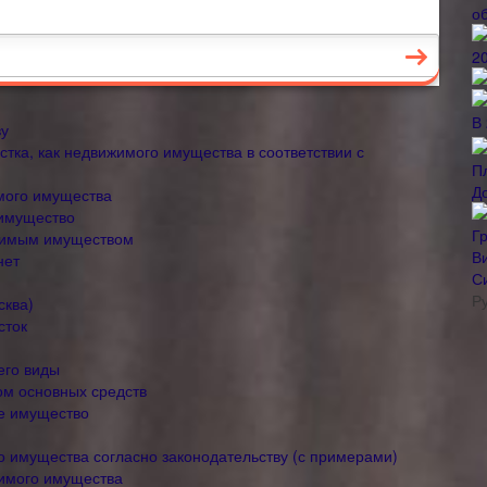
ву
тка, как недвижимого имущества в соответствии с
Д
мого имущества
 имущество
ижимым имуществом
нет
С
Р
сква)
сток
его виды
ом основных средств
е имущество
о имущества согласно законодательству (с примерами)
имого имущества