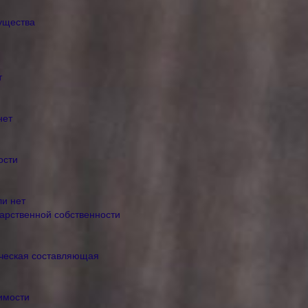
ущества
т
нет
ости
ли нет
арственной собственности
ическая составляющая
имости