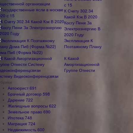
с 15
К Счету 302.34
Какой Кэк В 2020
Косгу Пени За
Электроэнергию В
2020 Году
Экспликация К
Поэтажному Плану
ома Пиб (Форма №22)
К Какой
Амортизационной
Группе Отнести
истему Видеоконференцсвязи
убрики
Автоюрист
691
Брачный договор
598
Дарение
722
Жилищные вопросы
622
Земельное право
690
Ипотека
748
Миграция
724
Недвижимость
600