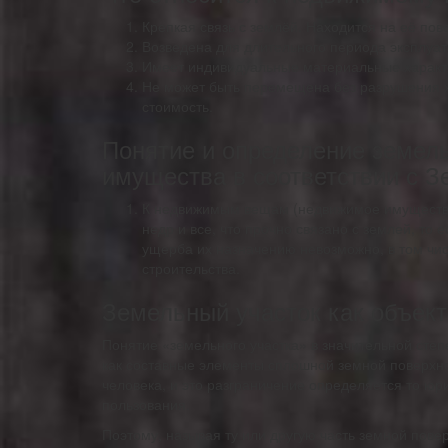
Крепкая связь с землёй. Находится на её пов
Возведена для длительного периода эксплуат
Имеет индивидуальные материальные характ
Не может быть перемещена без разрушения х
стоимость.
Понятие и определение земель
имущества в соответствии с 
К недвижимым вещам (недвижимое имущество,
недр и все, что прочно связано с землей, то
ущерба их назначению невозможно, в том чи
строительства.
Земельный участок как объек
Понятие «земельного участка» в значительной степ
как составные элементы сплошной земной поверхно
человека, и это разграничение определяется то ю
пользования.
Поэтому, называя ту или другую часть земной пове