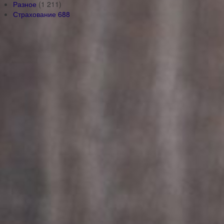
Разное
(1 211)
Страхование
688