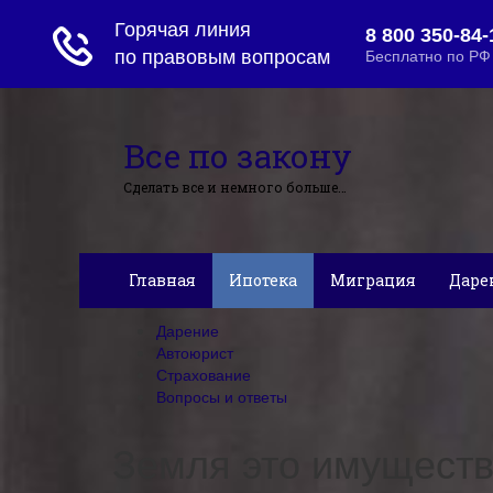
Все по закону
Сделать все и немного больше…
Главная
Ипотека
Миграция
Даре
Дарение
Автоюрист
Страхование
Вопросы и ответы
Земля это имуществ