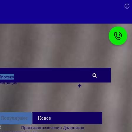
Главная
Ипотека
Миграция
Популярное
Новое
Практикаотключения Должников