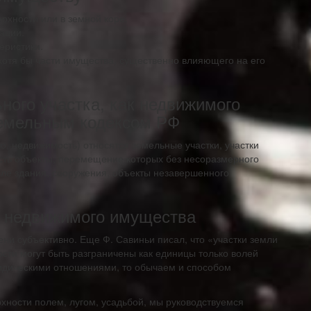
ерхности или в земной коре.
ации.
еристики.
отя бы части имущества, существенно влияющего на его
ного участка, как недвижимого
Земельным кодексом РФ
 недвижимость) относятся земельные участки, участки
 есть объекты, перемещение которых без несоразмерного
сле здания, сооружения, объекты незавершенного
т недвижимого имущества
ени субъективно. Еще Ф. Савиньи писал, что «участки земли
сти могут быть разграничены как единицы только волей
ридическими отношениями, то обычаем и способом
рхности полем, лугом, усадьбой, мы руководствуемся