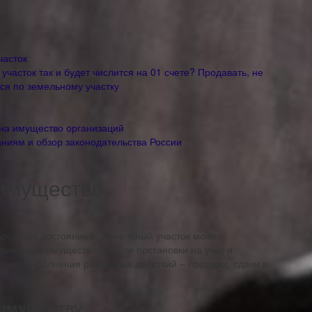
часток
часток так и будет числится на 01 счете? Продавать, не
ся по земельному участку
 на имущество организаций
аниям и обзор законодательства России
 имущество
народным достоянием. Земельный участок может
движимым имуществом после постановки на учет и
право выполнения различных действий – продажи, сдачи в
 имуществу