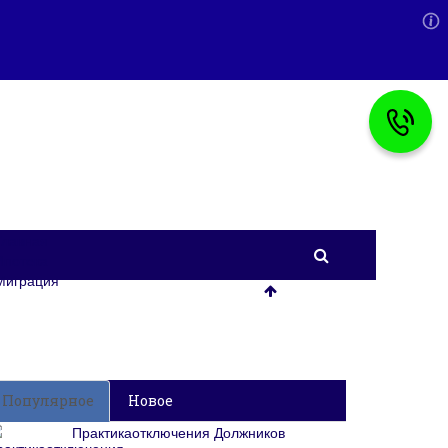
Главная
Ипотека
Миграция
Популярное
Новое
Практикаотключения Должников