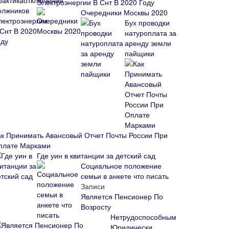
Электроэнергии В Снт В 2020 Году
Очередники Москвы 2020
Бух проводки
натуроплата за
аренду земли
пайщики
ак Принимать Авансовый Отчет Почты России При
плате Марками
Где уин в квитанции за детский сад
Социальное положение
семьи в анкете что писать
Записи
Является Пенсионер По
Возросту
Нетрудоспособным
Юридически