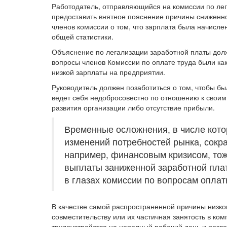
Работодатель, отправляющийся на комиссии по лег
предоставить внятное пояснение причины сниженно
членов комиссии о том, что зарплата была начисле
общей статистики.
Объяснение по легализации заработной платы дол
вопросы членов Комиссии по оплате труда были ка
низкой зарплаты на предприятии.
Руководитель должен позаботиться о том, чтобы б
ведет себя недобросовестно по отношению к своим 
развития организации либо отсутствие прибыли.
Временные осложнения, в числе кото
изменений потребностей рынка, сокр
например, финансовым кризисом, тож
выплаты заниженной заработной плат
в глазах комиссии по вопросам оплат
В качестве самой распространенной причины низко
совместительству или их частичная занятость в ком
трудоустройства на неполный рабочий день и позв