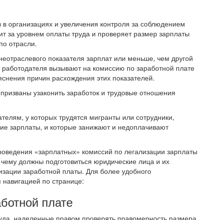
в в организациях и увеличения контроля за соблюдением
дит за уровнем оплаты труда и проверяет размер зарплаты
по отрасли.
неотраслевого показателя зарплат или меньше, чем другой
то работодателя вызывают на комиссию по заработной плате
снения причин расхождения этих показателей.
 призваны узаконить заработок и трудовые отношения
ателям, у которых трудятся мигранты или сотрудники,
е зарплаты, и которые занижают и недоплачивают
роведения «зарплатных» комиссий по легализации зарплаты
к чему должны подготовиться юридические лица и их
изации заработной платы. Для более удобного
я навигацией по странице:
аботной плате
руда, наделенные правом проверять правомерность размера