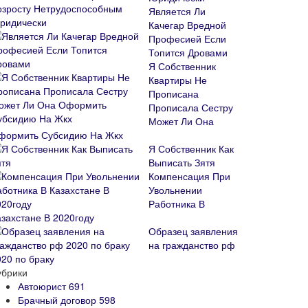
Является Ли
Качегар Вредной
Професией Если
Топится Дровами
Я Собственник
Квартиры Не
Прописана
Прописала Сестру
Может Ли Она
формить Субсидию На Жкх
Я Собственник Как
Выписать Зятя
Компенсация При
Увольнении
Работника В
азахстане В 2020году
Образец заявления
на гражданство рф
020 по браку
убрики
Автоюрист
691
Брачный договор
598