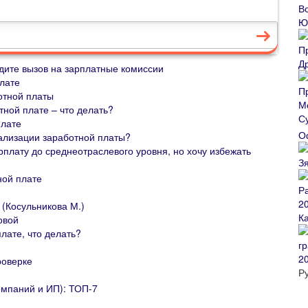
ждите вызов на зарплатные комиссии
плате
отной платы
ной плате – что делать?
плате
О
гализации заработной платы?
арплату до среднеотраслевого уровня, но хочу избежать
ной плате
 (Косульникова М.)
К
овой
лате, что делать?
2
роверке
Р
омпаний и ИП): ТОП-7