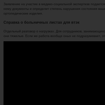
Заявление на участие в медико-социальной экспертизе подает
нему документы и определит степень нарушения состояния вашег
ортопедические изделия.
Справка о больничных листах для втэк
Отдельный разговор о нагрузках. Для сотрудников, занимающихс
они тяжелые. Если же работа вообще оных не подразумевает, это