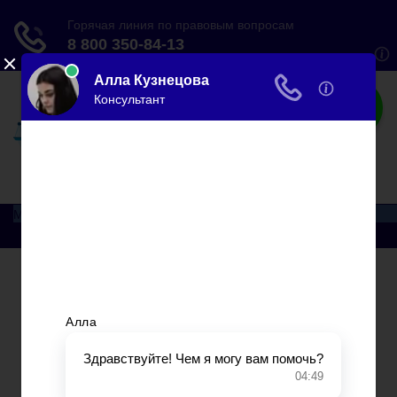
Все по закону
Сделать все и немного больше…
Меню
Главная
Ипотека
Миграция
Дарение