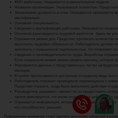
ФИО работника. Указывается в именительном падеже.
Название организации. Указывается полностью. Предстоит
Занимаемая должность и стаж. Указывается промежуток вр
квалификации.
Основная специальность.
Сведения о квалификации работника. Указывается название
Основная разновидность трудовой занятости. Здесь же ук
Отражается режим дня. Предстоит прописать количество в
выполнять трудовые обязанности. Работодатель должен отр
заполнить с повышенной тщательностью. Он позволяет со
Сведения о производительности труда. Выработка отражае
Если показатели низкие, важно указать причину, которая п
Фиксируются данные о представленных листах нетрудоспос
месяцев.
В пункте прописываются доступные сотруднику виды льгот.
Работодатель отражает проводимое перемещение с измене
Предстоит отразить, когда было выполнено действие и ку
Руководитель указывает, сможет ли он предоставить сотру
пункте фиксируется, что вновь осуществить действие не уд
Отражается информация, которая не была указана ранее, 
его способностях, умениях.
Повышенное внимание стоит уделить внесению сведений в разд