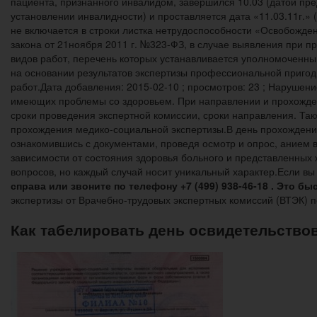
пациента, признанного инвалидом, завершился 10.03 (датой пр
установлении инвалидности) и проставляется дата «11.03.11г.»
не включается в строки листка нетрудоспособности «Освобождени
закона от 21ноября 2011 г. №323-ФЗ, в случае выявления при 
видов работ, перечень которых устанавливается уполномоченн
на основании результатов экспертизы профессиональной приго
работ.Дата добавления: 2015-02-10 ; просмотров: 23 ; Нарушен
имеющих проблемы со здоровьем. При направлении и прохожде
сроки проведения экспертной комиссии, сроки направления. Та
прохождения медико-социальной экспертизы.В день прохождени
ознакомившись с документами, проведя осмотр и опрос, анием вы
зависимости от состояния здоровья больного и представленных
вопросов, но каждый случай носит уникальный характер.Если вы 
справа или звоните по телефону +7 (499) 938-46-18 . Это бы
экспертизы от Врачебно-трудовых экспертных комиссий (ВТЭК) 
Как табелировать день освидетельство