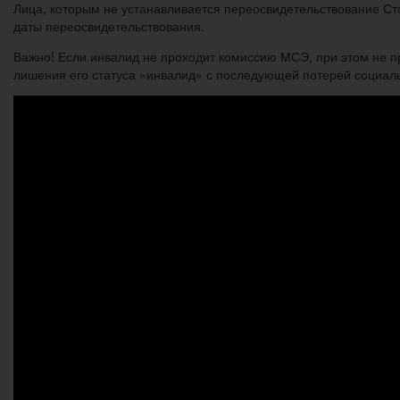
Лица, которым не устанавливается переосвидетельствование
Ст
даты переосвидетельствования.
Важно! Если инвалид не проходит комиссию МСЭ, при этом не п
лишения его статуса «инвалид» с последующей потерей социаль