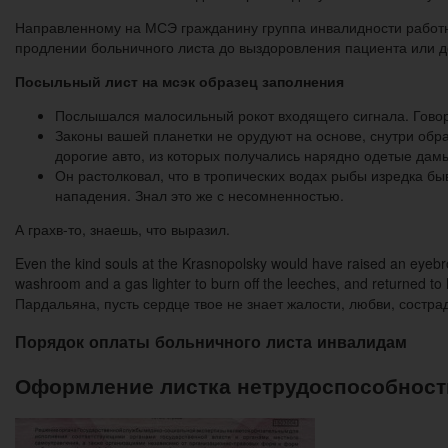
Направленному на МСЭ гражданину группа инвалидности работ
продлении больничного листа до выздоровления пациента или д
Посыльный лист на мсэк образец заполнения
Послышался малосильный рокот входящего сигнала. Говори
Законы вашей планетки не орудуют на основе, снутри об
дорогие авто, из которых получались нарядно одетые дамы
Он растолковал, что в тропических водах рыбы изредка б
нападения. Знал это же с несомненностью.
А грахв-то, знаешь, что выразил.
Even the kind souls at the Krasnopolsky would have raised an eyebro
washroom and a gas lighter to burn off the leeches, and returned to 
Пардальяна, пусть сердце твое не знает жалости, любви, состра
Порядок оплаты больничного листа инвалидам
Оформление листка нетрудоспособност