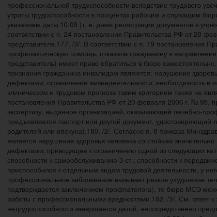
профессиональной трудоспособности вследствие трудового увечь
утраты трудоспособности в процентах рабочим и служащим бюро 
указанием даты 10.09 (т. е. днем регистрации документов в учре
соответствии с п. 24 постановления Правительства РФ от 20 фе
представителя.177. /3/. В соответствии с п. 19 постановления 
профилактическую помощь, отказала гражданину в направлении 
представитель) имеет право обратиться в бюро самостоятельно.1
признания гражданина инвалидом являются: нарушение здоровь
дефектами; ограничение жизнедеятельности; необходимость в 
клиническом и трудовом прогнозе таким критерием также не являе
постановления Правительства РФ от 20 февраля 2006 г. № 95,
экспертизу, выданное организацией, оказывающей лечебно-про
предъявляется паспорт или другой документ, удостоверяющий лич
родителей или опекуна).180. /2/. Согласно п. 8 приказа Минздр
является нарушение здоровья человека со стойким значительн
дефектами, приводящее к ограничению одной из следующих кат
способности к самообслуживанию 3 ст.; способности к передвижен
приспособился к отдельным видам трудовой деятельности, у нег
профессиональное заболевание вызывает резкое ухудшение тече
подтверждается заключением профпатолога), то бюро МСЭ може
работы с профессиональными вредностями.182. /3/. См. ответ к 
нетрудоспособности завершается датой, непосредственно пред