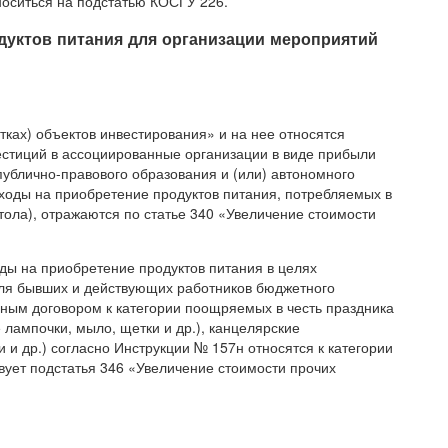
носиться на подстатью КОСГУ 226.
одуктов питания для организации мероприятий
тках) объектов инвестирования» и на нее относятся
стиций в ассоциированные организации в виде прибыли
публично-правового образования и (или) автономного
сходы на приобретение продуктов питания, потребляемых в
тола), отражаются по статье 340 «Увеличение стоимости
ды на приобретение продуктов питания в целях
ля бывших и действующих работников бюджетного
вным договором к категории поощряемых в честь праздника
лампочки, мыло, щетки и др.), канцелярские
 и др.) согласно Инструкции № 157н относятся к категории
вует подстатья 346 «Увеличение стоимости прочих