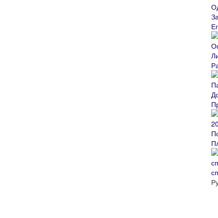
Е
Р
П
П
с
Р