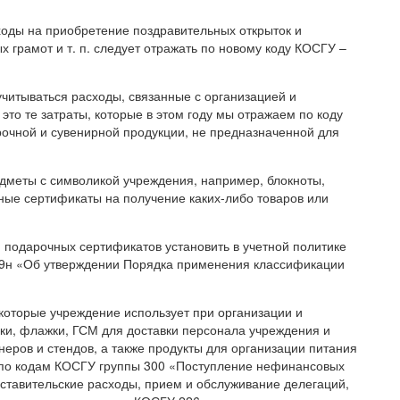
ходы на приобретение поздравительных открыток и
 грамот и т. п. следует отражать по новому коду КОСГУ –
 учитываться расходы, связанные с организацией и
это те затраты, которые в этом году мы отражаем по коду
очной и сувенирной продукции, не предназначенной для
редметы с символикой учреждения, например, блокноты,
рочные сертификаты на получение каких-либо товаров или
 подарочных сертификатов установить в учетной политике
209н «Об утверждении Порядка применения классификации
 которые учреждение использует при организации и
ки, флажки, ГСМ для доставки персонала учреждения и
еров и стендов, а также продукты для организации питания
 по кодам КОСГУ группы 300 «Поступление нефинансовых
дставительские расходы, прием и обслуживание делегаций,