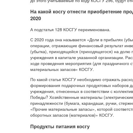
до этого учитываемые по коду КОСГУ 296, будут от
На какой косгу отнести приобретение пр
2020
А подстатья 128 КОСГУ переименована.
С 2020 года она называется «Доли в прибылях (убы
операции, отражающие финансовый результат инве
(убытка), приходящейся (приходящегося) на долю 
учреждения в капитале указанной организации. Ра
ходе проведения мероприятия (для праздничного с
материальных запасов» КОСГУ.
По какой статье КОСГУ необходимо отражать расхо
формирования подарочных продуктовых наборов д
учреждения, отнесенных в соответствии с коллекти
Победы? Хозяйственные материалы (электрические 
принадлежности (бумага, карандаши, ручки, стержни
«Прочие материальные запасы», которой соответст
оборотных запасов (материалов)» КОСГУ.
Продукты питания косгу