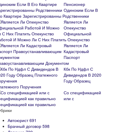
Пенсионер
Одиноким Если В
го Квартире Зарегистрированны Родственники
Является Ли
Опекунство
Официальной
аботой И Можно Ли С Них Платить Опекунство
Является Ли
Кадастровый
Паспорт
равоустанавливающим Документом
Кбк По Ндфл С
Дивидендов В 2020
Году Образец
латежного Поручения
Со спецификацией
или с
пецификацией как правильно
убрики
Автоюрист
691
Брачный договор
598