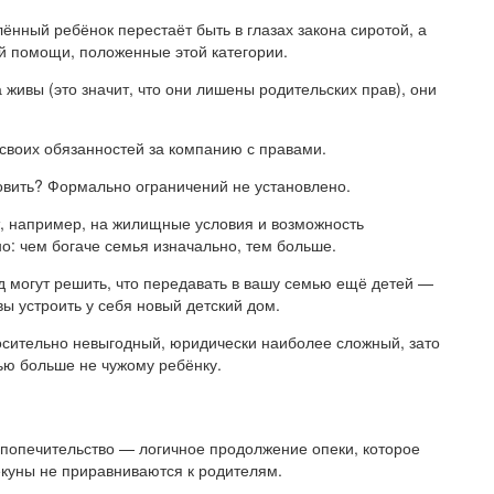
ённый ребёнок перестаёт быть в глазах закона сиротой, а
ой помощи, положенные этой категории.
 живы (это значит, что они лишены родительских прав), они
 своих обязанностей за компанию с правами.
новить? Формально ограничений не установлено.
т, например, на жилищные условия и возможность
о: чем богаче семья изначально, тем больше.
д могут решить, что передавать в вашу семью ещё детей —
вы устроить у себя новый детский дом.
носительно невыгодный, юридически наиболее сложный, зато
ью больше не чужому ребёнку.
а попечительство — логичное продолжение опеки, которое
екуны не приравниваются к родителям.