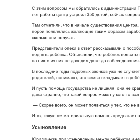
С этим вопросом мы обратились к администрации Г
лет работы центр устроил 350 детей, сейчас сопро
Там отметили, что в начале существования центра,
порой появлялись желающие таким образом зарабо
сколько они получат.
Представители опеки в ответ рассказывали о пособ
поднять ребёнка. Объясняли, что ребёнок появится
но никто из них не доходил даже до собеседования.
В последние годы подобных звонков уже не случает
родителей, понимают, что семья вкладывает в ребёнк
И пусть помощь государства не лишняя, она не ср
даже странно, что такой вопрос может у кого-то воз
— Скорее всего, он может появиться у тех, кто не 
Итак, какую же материальную помощь предлагает г
Усыновление
Юридически при усыновлении между ребёнком и ег