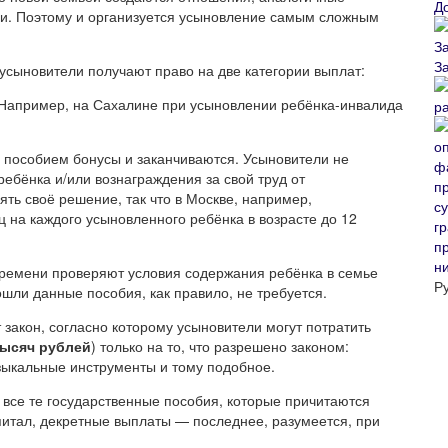
Д
и. Поэтому и организуется усыновление самым сложным
З
 усыновители получают право на две категории выплат:
 Например, на Сахалине при усыновлении ребёнка-инвалида
р
пособием бонусы и заканчиваются. Усыновители не
ебёнка и/или вознаграждения за свой труд от
ять своё решение, так что в Москве, например,
 на каждого усыновленного ребёнка в возрасте до 12
п
н
 времени проверяют условия содержания ребёнка в семье
Р
ошли данные пособия, как правило, не требуется.
 закон, согласно которому усыновители могут потратить
тысяч рублей
) только на то, что разрешено законом:
узыкальные инструменты и тому подобное.
 все те государственные пособия, которые причитаются
итал, декретные выплаты — последнее, разумеется, при