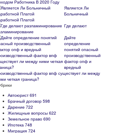
оходом Работника В 2020 Году
Является Ли
Больничный
аработной Платой
Где делают
азламинирование
Дайте
определение
понятий опасный
производственный
фактор опф и
вредный
роизводственный фактор впф существует ли между
ими четкая граница?
убрики
Автоюрист
691
Брачный договор
598
Дарение
722
Жилищные вопросы
622
Земельное право
690
Ипотека
748
Миграция
724