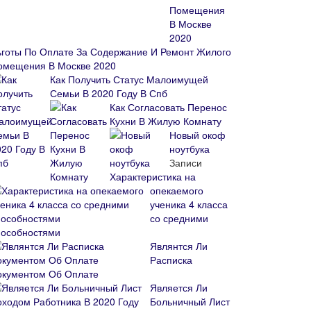
ьготы По Оплате За Содержание И Ремонт Жилого
омещения В Москве 2020
Как Получить Статус Малоимущей
Семьи В 2020 Году В Спб
Как Согласовать Перенос
Кухни В Жилую Комнату
Новый окоф
ноутбука
Записи
Характеристика на
опекаемого
ученика 4 класса
со средними
пособностями
Являнтся Ли
Расписка
окументом Об Оплате
Является Ли
Больничный Лист