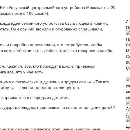
БУ «Ресурсный центр семейного устройства Москвы» (за 20
вождает около 100 семей).
Л
 когда идея семейного устройства была людям в новинку,
П
тать. Они обычно звонили и откровенно спрашивали,
иях и подробно перечисляли, что потребуется, чтобы
 в семье «без ничего». Любознательные говорили спасибо,
ся. Кажется, все, кто приходит в школы приёмных
а всё, что у неё есть.
авнима с физическим и душевным трудом семьи. «Так что
никнуть, — говорят представители центра.
с
выстраивается в очередь за детьми».
осударство людям, принявшим на воспитание чужих детей?
Д
о новой семьёй создаются отношения, аналогичные