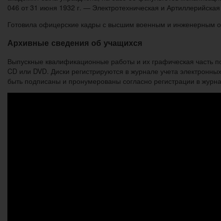
046 от 31 июня 1932 г. — Электротехническая и Артиллерийская
Готовила офицерские кадры с высшим военным и инженерным о
Архивные сведения об учащихся
Выпускные квалификационные работы и их графическая часть 
CD или DVD. Диски регистрируются в журнале учета электронны
быть подписаны и пронумерованы согласно регистрации в журна