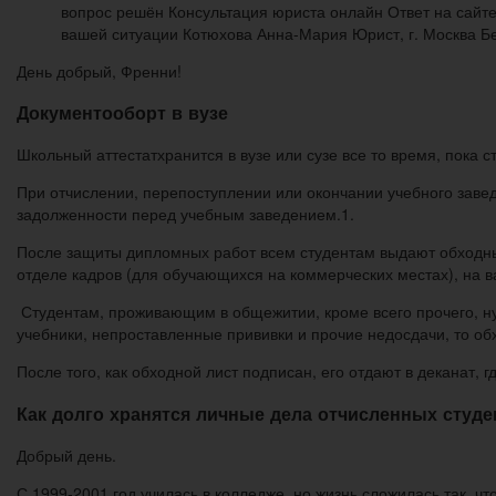
вопрос решён Консультация юриста онлайн Ответ на сайте 
вашей ситуации Котюхова Анна-Мария Юрист, г. Москва Б
День добрый, Френни!
Документооборт в вузе
Школьный аттестатхранится в вузе или сузе все то время, пока с
При отчислении, перепоступлении или окончании учебного заведе
задолженности перед учебным заведением.1.
После защиты дипломных работ всем студентам выдают обходные
отделе кадров (для обучающихся на коммерческих местах), на в
Студентам, проживающим в общежитии, кроме всего прочего, н
учебники, непроставленные прививки и прочие недосдачи, то об
После того, как обходной лист подписан, его отдают в деканат, г
Как долго хранятся личные дела отчисленных студе
Добрый день.
С 1999-2001 год училась в колледже, но жизнь сложилась так, что