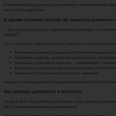
В ближайшем будущем подача заявления о восстановлении будет
этот способ недоступен.
В архиве училища сколько лет хранятся документы 
/ / Но, если это документы «практического значения», то они 
(ФМБА)?
Но, к сожалению, документация не отнесена к «имуществу органи
Финансовые переводы (Даже если обучение бюджетное, вз
Заявления студента / родителей школьника при поступлен
Серьёзные перерывы в обучении — информация о перехо
Документы о наградах и серьёзных проступках (копии атте
Документы об отчислении из учебного заведения
Как долго и какие документы нужно хранить, какой способ утил
Как забирать документы в институте
19 июля 2011 Автор КакПросто! Причин, чтобы оставить обучени
ВУЗа необходимо забрать свои документы.
Только как это сделать и где, знают далеко не все студенты.