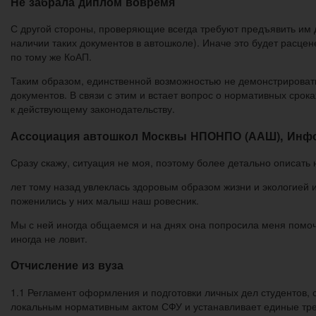
Не забрала диплом вовремя
С другой стороны, проверяющие всегда требуют предъявить им д
наличии таких документов в автошколе). Иначе это будет расц
по тому же КоАП.
Таким образом, единственной возможностью не демонстрироват
документов. В связи с этим и встает вопрос о нормативных сро
к действующему законодательству.
Ассоциация автошкол Москвы НПОНПО (ААШ), Инфор
Сразу скажу, ситуация не моя, поэтому более детально описать н
лет тому назад увлеклась здоровым образом жизни и экологией и
поженились у них малыш наш ровесник.
Мы с ней иногда общаемся и на днях она попросила меня помочь е
иногда не ловит.
Отчисление из вуза
1.1 Регламент оформления и подготовки личных дел студентов, с
локальным нормативным актом СФУ и устанавливает единые тре