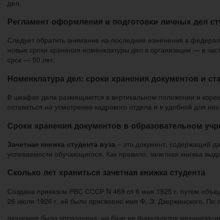
дел.
Регламент оформления и подготовки личных дел сту
Следует обратить внимание на последние изменения в федераль
новые сроки хранения номенклатуры дел в организации — в част
срок — 50 лет.
Номенклатура дел: сроки хранения документов и ст
В шкафах дела размещаются в вертикальном положении и корешк
оставаться на усмотрение кадрового отдела и в удобной для ни
Сроки хранения документов в образовательном уч
Зачетная книжка студента вуза
– это документ, содержащий да
успеваемости обучающегося. Как правило, зачетная книжка выда
Сколько лет храниться зачетная книжка студента
Создана приказом РВС СССР N 469 от 6 мая 1925 г. путем объ
26 июля 1926 г. ей было присвоено имя Ф. Э. Дзержинского. По 
академия была упразднена, на базе ее факультетов механизаци