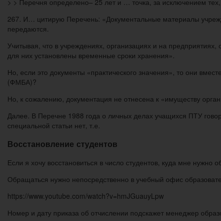
> > Перечня определено– 25 лет и … точка, за исключением тех
267. И… цитирую Перечень: «Документальные материалы учрежде
передаются.
Учитывая, что в учреждениях, организациях и на предприятиях, 
для них установлены временные сроки хранения».
Но, если это документы «практического значения», то они вме
(ФМБА)?
Но, к сожалению, документация не отнесена к «имуществу органи
Далее. В Перечне 1988 года о личных делах учащихся ПТУ говори
специальной статьи нет, т.е.
Восстановление студентов
Если я хочу восстановиться в число студентов, куда мне нужно о
Обращаться нужно непосредственно в учебный офис образовате
https://www.youtube.com/watch?v=hmJGuauyLpw
Номер и дату приказа об отчислении подскажет менеджер обра