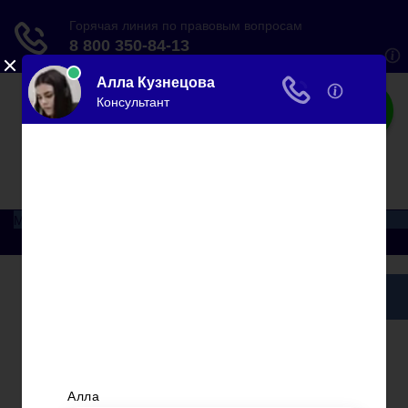
Все по закону
Сделать все и немного больше…
Меню
Главная
Ипотека
Миграция
Дарение