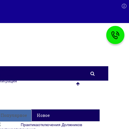
Главная
Ипотека
Миграция
Популярное
Новое
Практикаотключения Должников