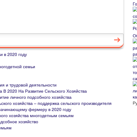
О
р
и в 2020 году
ногодетной семьи
с
ия и трудовой деятельности
 В 2020 На Развитие Сельского Хозяйства
к
итие личного подсобного хозяйства
Р
ьского хозяйства – поддержка сельского производителя
у начинающему фермеру в 2020 году
кого хозяйства многодетным семьям
дсобное хозяйство
емьям