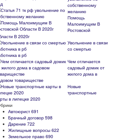
собственному
желанию
Помощь
Малоимущим В
Ростовской
бласти В 2020г
Увольнение в связи
со смертью
аботника в рб
Чем отличается
садовый домик от
жилого дома в
адовом товариществе
Новые
транспортные
арты в липецке 2020
убрики
Автоюрист
691
Брачный договор
598
Дарение
722
Жилищные вопросы
622
Земельное право
690