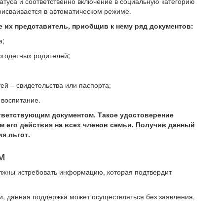
татуса и соответственно включение в социальную категорию
рисваивается в автоматическом режиме.
е их представитель, приобщив к нему ряд документов:
а;
огодетных родителей;
ей – свидетельства или паспорта;
 воспитание.
тветствующим документом. Такое удостоверение
м его действия на всех членов семьи. Получив данный
я льгот.
м
лжны истребовать информацию, которая подтвердит
и, данная поддержка может осуществляться без заявления,