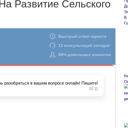
 На Развитие Сельского
К
О