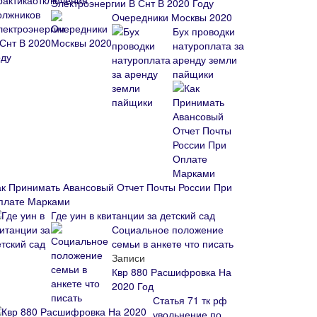
Электроэнергии В Снт В 2020 Году
Очередники Москвы 2020
Бух проводки
натуроплата за
аренду земли
пайщики
ак Принимать Авансовый Отчет Почты России При
плате Марками
Где уин в квитанции за детский сад
Социальное положение
семьи в анкете что писать
Записи
Квр 880 Расшифровка На
2020 Год
Статья 71 тк рф
увольнение по