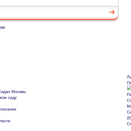
кве
Л
П
Садах Москвы
ком саду
описание
ласти