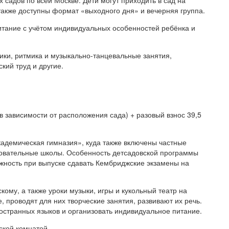
х садов по всей Москве. Дети могут приходить в сад на
также доступны формат «выходного дня» и вечерняя группа.
тание с учётом индивидуальных особенностей ребёнка и
ки, ритмика и музыкально-танцевальные занятия,
кий труд и другие.
(в зависимости от расположения сада) + разовый взнос 39,5
кадемическая гимназия», куда также включены частные
овательные школы. Особенность детсадовской программы
ожность при выпуске сдавать Кембриджские экзамены на
кому, а также уроки музыки, игры и кукольный театр на
 проводят для них творческие занятия, развивают их речь.
ностранных языков и организовать индивидуальное питание.
ской комнатой.