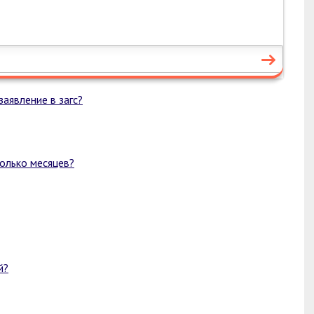
аявление в загс?
колько месяцев?
й?