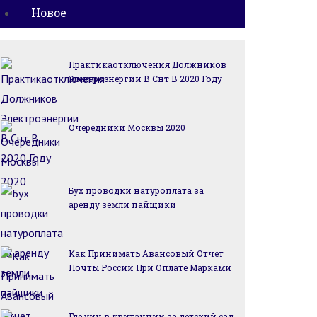
Новое
Практикаотключения Должников
Электроэнергии В Снт В 2020 Году
Очередники Москвы 2020
Бух проводки натуроплата за
аренду земли пайщики
Как Принимать Авансовый Отчет
Почты России При Оплате Марками
Где уин в квитанции за детский сад