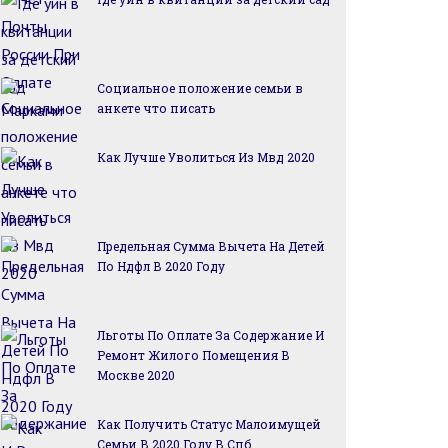
Социальное положение семьи в
анкете что писать
Как Лучше Уволиться Из Мвд 2020
Предельная Сумма Вычета На Детей
По Ндфл В 2020 Году
Льготы По Оплате За Содержание И
Ремонт Жилого Помещения В
Москве 2020
Как Получить Статус Малоимущей
Семьи В 2020 Году В Спб