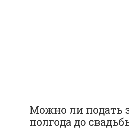
Автоюрист
Страхование
Вопросы и ответы
Главная
Ипотека
Миграция
Дарение
Автоюрист
Страхование
Вопросы и ответы
Можно ли подать з
полгода до свадьб