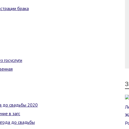
истрации брака
з госуслуги
венная
З
да до свадьбы 2020
ние в загс
олгода до свадьбы