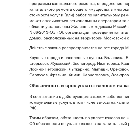
программы капитального ремонта, определение по
капитального ремонта общего имущества в многок
стоимости услуг и (или) работ по капитальному ре
может оплачиваться региональным оператором за с
области установлены Жилищным кодексом Российск
N 66/2013-ОЗ «Об организации проведения капита
домах, расположенных на территории Московской об
Действие закона распространяется на все города М
Крупные города и населенные пункты: Балашиха, Б
Егорьевск, Жуковский, Звенигород, Ивантеевка, Ка
Лосино-Петровский, Лыткарино, Мытищи, Орехово-З
Серпухов, Фрязино, Химки, Черноголовка, Электрог
Обязанность и срок уплаты взносов на к
В соответствии с действующим законом собственни
коммунальные услуги, в том числе взносы на капита
РФ).
Таким образом, обязанность по уплате взносов на 
Об обязанности по уплате взносов на капитальный р