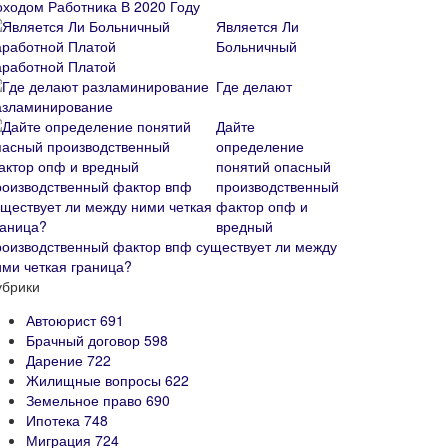
оходом Работника В 2020 Году
Является Ли
Больничный
аработной Платой
Где делают
азламинирование
Дайте
определение
понятий опасный
производственный
фактор опф и
вредный
роизводственный фактор впф существует ли между
ими четкая граница?
убрики
Автоюрист
691
Брачный договор
598
Дарение
722
Жилищные вопросы
622
Земельное право
690
Ипотека
748
Миграция
724