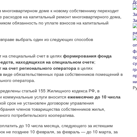
Д
 многоквартирном доме к новому собственнику переходит
е расходов на капитальный ремонт многоквартирного дома,
З
иком обязанность по уплате взносов на капитальный
р
вправе выбрать один из следующих способов
т на специальный счет в целях
формирования фонда
редств, находящихся на специальном счете
;
нт
на счет регионального оператора
в целях
 виде обязательственных прав собственников помещений в
п
ьного оператора.
н
Р
ределены статьей 155 Жилищного кодекса РФ, в
 и коммунальные услуги вносится
ежемесячно до 10 числа
ной срок не установлен договором управления
рания членов товарищества собственников жилья,
ного потребительского кооператива.
 оплатить до 10 числа месяца, следующего за истекшим
рок не позднее 10 февраля, за февраль — до 10 марта, за