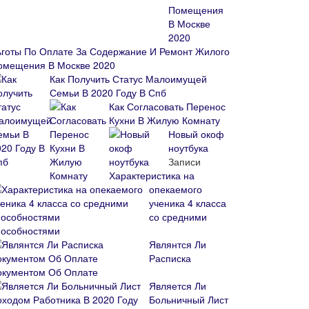
ьготы По Оплате За Содержание И Ремонт Жилого
омещения В Москве 2020
Как Получить Статус Малоимущей
Семьи В 2020 Году В Спб
Как Согласовать Перенос
Кухни В Жилую Комнату
Новый окоф
ноутбука
Записи
Характеристика на
опекаемого
ученика 4 класса
со средними
пособностями
Являнтся Ли
Расписка
окументом Об Оплате
Является Ли
Больничный Лист