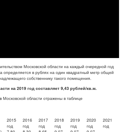
ительством Московской области на каждый очередной год
а определяется в рублях на один квадратный метр общей
надлежащего собственнику такого помещения.
сти на 2019 год составляет 9,43 рублей/кв.м.
 в Московской области отражены в таблице
2015
2016
2017
2018
2019
2020
2021
год
год
год
год
год
год
год
)
7,80
8,30
8,65
9,07
9,07
9,07