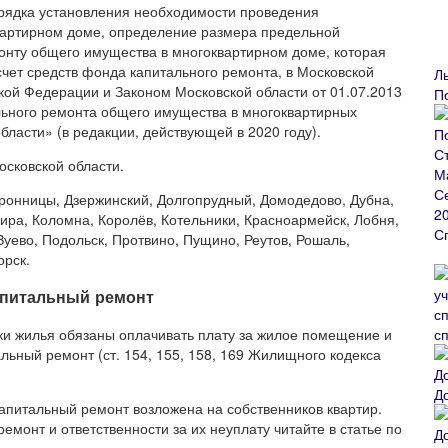
рядка установления необходимости проведения
вартирном доме, определение размера предельной
монту общего имущества в многоквартирном доме, которая
чет средств фонда капитального ремонта, в Московской
Л
ой Федерации и Законом Московской области от 01.07.2013
П
льного ремонта общего имущества в многоквартирных
ласти» (в редакции, действующей в 2020 году).
осковской области.
ронницы, Дзержинский, Долгопрудный, Домодедово, Дубна,
шира, Коломна, Королёв, Котельники, Красноармейск, Лобня,
уево, Подольск, Протвино, Пущино, Реутов, Рошаль,
орск.
апитальный ремонт
с
ки жилья обязаны оплачивать плату за жилое помещение и
льный ремонт (ст. 154, 155, 158, 169 Жилищного кодекса
Д
капитальный ремонт возложена на собственников квартир.
емонт и ответственности за их неуплату читайте в статье по