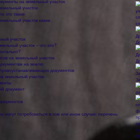
окументы на земельный участок
емельный участок
о это такое
емельный участок какие
с
ный участок
Д
ельный участок – что это?
ентально?
тов на земельный участок
Д
документам на землю
з правоустанавливающих документов
а земельный участок
З
менты
ий документ
р
документов
 могут потребоваться в том или ином случае: перечень
п