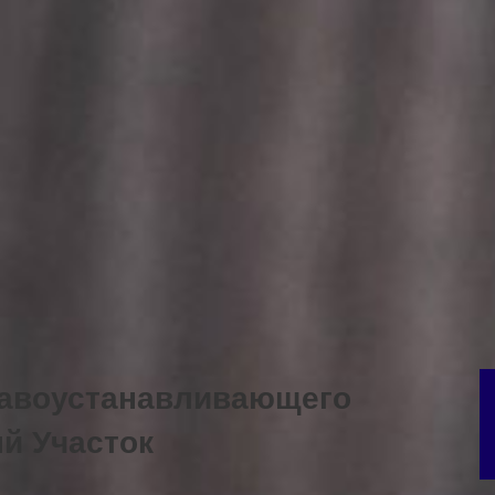
равоустанавливающего
й Участок