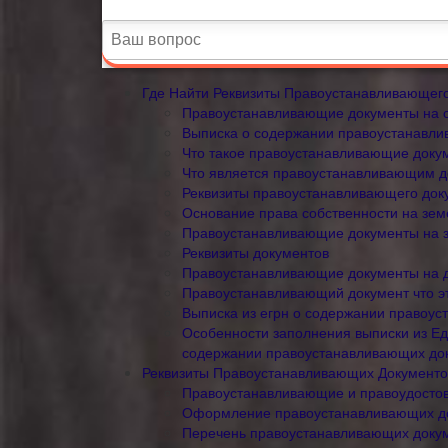
Где Найти Реквизиты Правоустанавливающег
Правоустанавливающие документы на о
Выписка о содержании правоустанавли
Что такое правоустанавливающие доку
Что является правоустанавливающим до
Реквизиты правоустанавливающего доку
Основание права собственности на зем
Правоустанавливающие документы на з
Реквизиты документов
Правоустанавливающие документы на 
Правоустанавливающий документ что э
Выписка из егрн о содержании правоу
Особенности заполнения выписки из Ед
содержании правоустанавливающих до
Реквизиты Правоустанавливающих Документо
Правоустанавливающие и правоудосто
Оформление правоустанавливающих до
Перечень правоустанавливающих докум