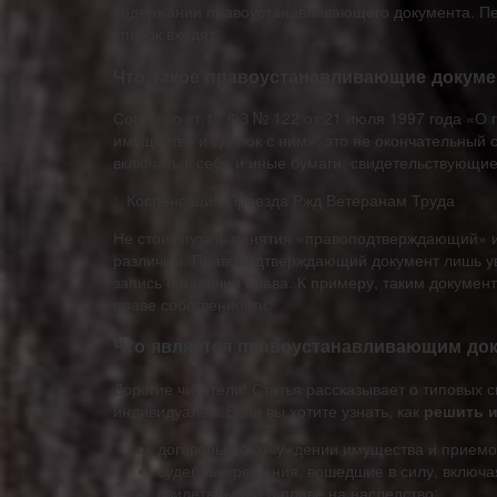
содержании правоустанавливающего документа. Пе
список входят:
Что такое правоустанавливающие докуме
Согласно ст.17 ФЗ № 122 от 21 июля 1997 года «О
имущество и сделок с ним», это не окончательный
включать в себя и иные бумаги, свидетельствующие
: Коспенсация Проезда Ржд Ветеранам Труда
Не стоит путать понятия «правоподтверждающий» 
различны. Правоподтверждающий документ лишь ув
запись о наличии права. К примеру, таким докумен
праве собственности.
Что является правоустанавливающим док
Дорогие читатели! Статья рассказывает о типовых 
индивидуален. Если вы хотите узнать, как
решить 
договоры об отчуждении имущества и приемо
судебные решения, вошедшие в силу, включа
свидетельства о праве на наследство;