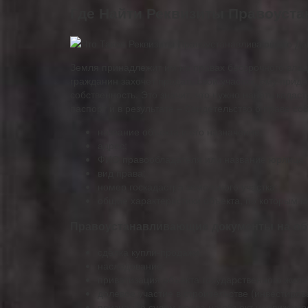
Где Найти Реквизиты Правоуст
Земля принадлежит им на правах бессрочного владен
гражданин захочет продать свой участок, ему прид
собственность. Это значит, что нужно нанять када
паспорт и в результате – Свидетельство о праве со
название объекта и его назначение;
адрес;
ФИО правообладателя или название юрлица;
вид права;
номер госкадастра земельного участка;
общие характеристики объекта, по которым м
Правоустанавливающие документы на об
сделка купли-продажи;
наследование;
приватизация объекта государственного жило
долевое участие в строительстве (инвестиров
признание судом права на объект недвижимо