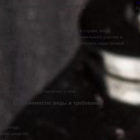
н
анавливающего Документа
Р
ия, и никто не вправе ее отнять. Но в случае, когда
ется пройти всю процедуру получения земельного участка в
стрового инженера, пройти межевание, получить кадастровый
бственности.
ожно получить представление о нем.
ъект недвижимости: виды и требования
го фонда;
ание средств);
сти;