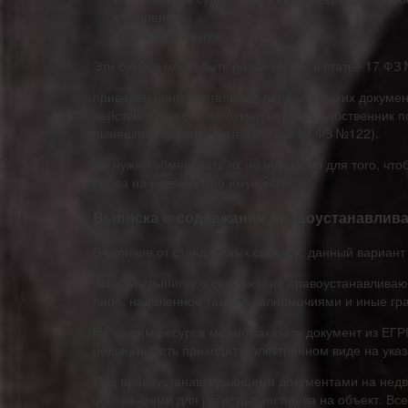
дарение;
обмен и другие.
Эти бумаги могут быть различными: в статье 17 ФЗ 
приведен приблизительный перечень таких докумен
действительность тех бумаг, которые собственник п
нынешние формы (статьи 6, 14 и 17 ФЗ №122).
Не нужно обменивать их на новые, но для того, что
права на недвижимое имущество.
Выписка о содержании правоустанавлив
В отличие от стандартных справок, данный вариан
Заказать выписку о содержании правоустанавливаю
лицо, наделенное такими полномочиями и иные гра
На нашем ресурсе можно заказать документ из ЕГР
недвижимость приходит в электронном виде на ука
Под правоустанавливающими документами на недв
основаниями для регистрации права на объект. Вс