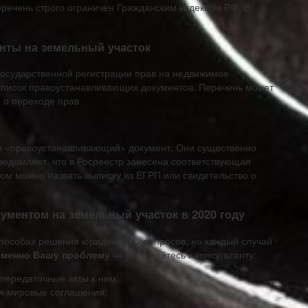
речень строго ограничен Гражданским кодексом РФ. В
нты на земельный участок
 государственной регистрации прав на недвижимое
 список правоустанавливающих документов. Перечень может
 о переходе прав.
и «правоустанавливающий» документ. Они существенно
едомляет, что в Росреестр занесена соответствующая
том можно назвать выписку из ЕГРП или свидетельство о
ументом на земельный участок в 2020 году
способах решения юридических вопросов, но каждый случай
именно Вашу проблему
— обращайтесь к консультанту:
передаточные акты к ним;
я мировые соглашения;