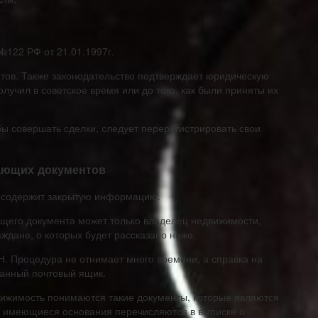
№122 РФ от 21.01.1997г.
тов. Также законодательство подтверждает юридическую
олучил в советское время или до того, как были приняты их
бы совершать сделки, следует перерегистрировать свои
ающих документов
т содержит закрытую информацию.
щего документа может только владелец недвижимости,
ждане, о которых будет рассказано ниже.
Н. Процедура не отнимает много времени, а справка на
занный почтовый ящик.
ижимость понимаются такие документы, которые являются
е имеющиеся основания перечисляются в выписке о