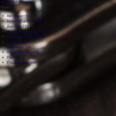
ими четкая граница?
убрики
Автоюрист
691
Брачный договор
598
Дарение
722
Жилищные вопросы
622
Земельное право
690
Ипотека
748
Миграция
724
Недвижимость
600
Разное
(1 211)
Страхование
688