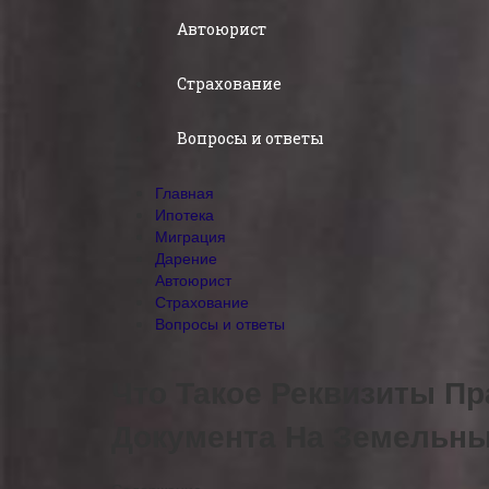
Автоюрист
Страхование
Вопросы и ответы
Главная
Ипотека
Миграция
Дарение
Автоюрист
Страхование
Вопросы и ответы
Что Такое Реквизиты П
Документа На Земельны
Содержание