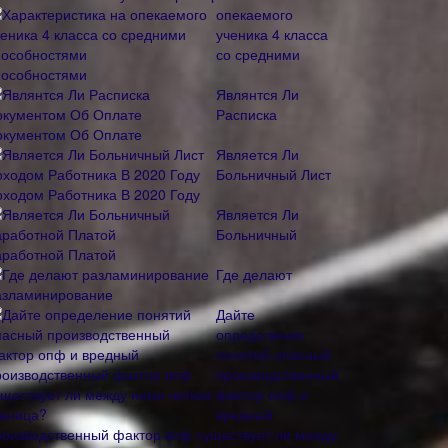
опекаемого
ученика 4 класса
со средними
пособностями
Являнтся Ли
Расписка
окументом Об Оплате
Является Ли
Больничный Лист
оходом Работника В 2020 Году
Является Ли
Больничный
аработной Платой
Где делают
азламинирование
Дайте
определение
понятий опасный
производственный
фактор опф и
вредный
роизводственный фактор впф существует ли между