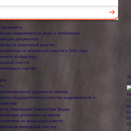
о Документа
бъект недвижимости: виды и требования
вающих документов
менты на земельный участок
кументом на земельный участок в 2020 году
мента на квартиру
ельный участок
емельные участки
Л
дом
П
то
станавливающего документа пример
иного государственного реестра недвижимости о
кументов
в На Земельный Участок Кем Выдан
веряющие документы на землю
кументов на земельный участок
ентов на земельный участок